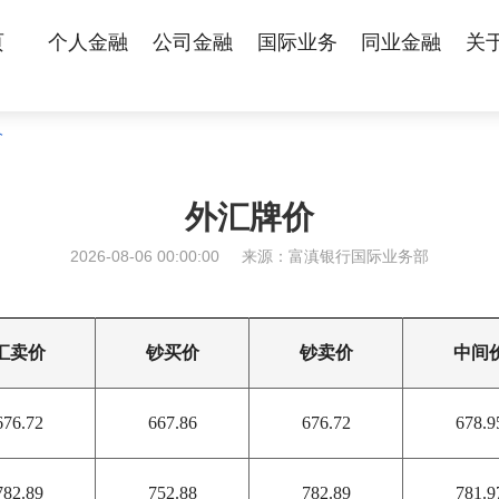
页
个人金融
公司金融
国际业务
同业金融
关
价
外汇牌价
2026-08-06 00:00:00
来源：富滇银行国际业务部
汇卖价
钞买价
钞卖价
中间
676.72
667.86
676.72
678.9
782.89
752.88
782.89
781.9