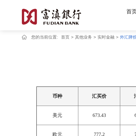
首
您的当前位置:
首页
>
其他业务
>
实时金融
>
外汇牌
币种
汇买价
美元
673.43
欧元
777.2